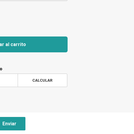
r al carrito
ío
CALCULAR
Enviar